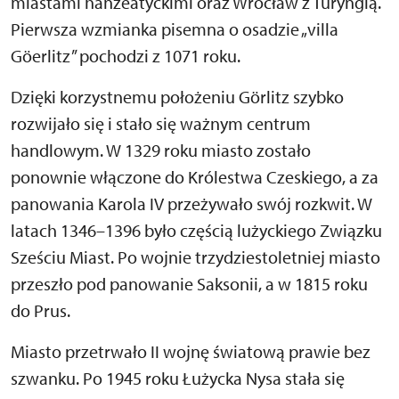
miastami hanzeatyckimi oraz Wrocław z Turyngią.
Pierwsza wzmianka pisemna o osadzie „villa
Göerlitz” pochodzi z 1071 roku.
Dzięki korzystnemu położeniu Görlitz szybko
rozwijało się i stało się ważnym centrum
handlowym. W 1329 roku miasto zostało
ponownie włączone do Królestwa Czeskiego, a za
panowania Karola IV przeżywało swój rozkwit. W
latach 1346–1396 było częścią lużyckiego Związku
Sześciu Miast. Po wojnie trzydziestoletniej miasto
przeszło pod panowanie Saksonii, a w 1815 roku
do Prus.
Miasto przetrwało II wojnę światową prawie bez
szwanku. Po 1945 roku Łużycka Nysa stała się