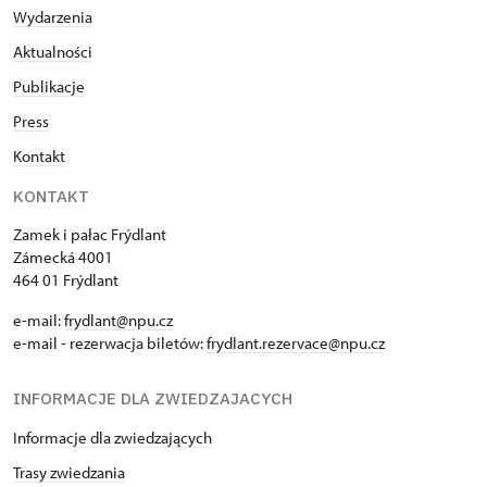
Wydarzenia
Aktualności
Publikacje
Press
Kontakt
KONTAKT
Zamek i pałac Frýdlant
Zámecká 4001
464 01 Frýdlant
e-mail:
frydlant@npu.cz
e-mail - rezerwacja biletów:
frydlant.rezervace@npu.cz
INFORMACJE DLA ZWIEDZAJACYCH
Informacje dla zwiedzających
Trasy zwiedzania