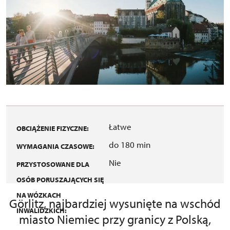
Łatwe
OBCIĄŻENIE FIZYCZNE:
do 180 min
WYMAGANIA CZASOWE:
Nie
PRZYSTOSOWANE DLA
OSÓB PORUSZAJĄCYCH SIĘ
NA WÓZKACH
Görlitz, najbardziej wysunięte na wschód
INWALIDZKICH:
miasto Niemiec przy granicy z Polską,